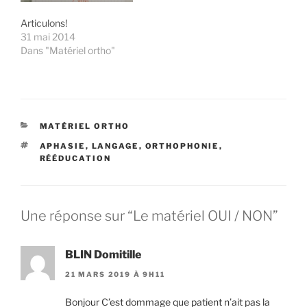
Articulons!
31 mai 2014
Dans "Matériel ortho"
CATÉGORIES
MATÉRIEL ORTHO
ÉTIQUETTES
APHASIE
,
LANGAGE
,
ORTHOPHONIE
,
RÉÉDUCATION
Une réponse sur “Le matériel OUI / NON”
BLIN Domitille
21 MARS 2019 À 9H11
Bonjour C’est dommage que patient n’ait pas la