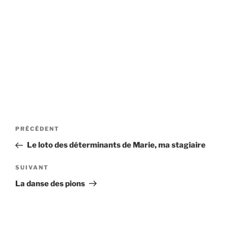
Navigation
Article
PRÉCÉDENT
de
précédent
Le loto des déterminants de Marie, ma stagiaire
l’article
Article
SUIVANT
suivant
La danse des pions