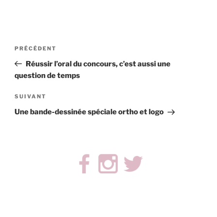
Navigation
Article
PRÉCÉDENT
de
précédent
Réussir l’oral du concours, c’est aussi une
l’article
question de temps
Article
SUIVANT
suivant
Une bande-dessinée spéciale ortho et logo