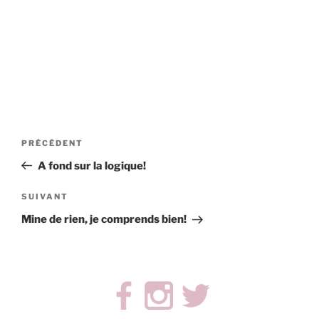
Navigation
Article
PRÉCÉDENT
de
précédent
A fond sur la logique!
l’article
Article
SUIVANT
suivant
Mine de rien, je comprends bien!