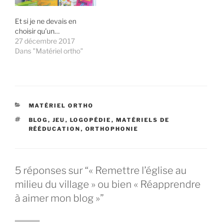
Et si je ne devais en
choisir qu’un…
27 décembre 2017
Dans "Matériel ortho"
CATÉGORIES
MATÉRIEL ORTHO
ÉTIQUETTES
BLOG
,
JEU
,
LOGOPÉDIE
,
MATÉRIELS DE
RÉÉDUCATION
,
ORTHOPHONIE
5 réponses sur “« Remettre l’église au
milieu du village » ou bien « Réapprendre
à aimer mon blog »”