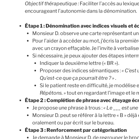
Objectif thérapeutique :
Faciliter l’accès au lexique
encourageant l’autonomie dans la dénomination.
Étape 1 : Dénomination avec indices visuels et éc
Monsieur D. observe une carte représentant u
Pour l’aider à accéder au mot, j’écris la premièr
avec un crayon effaçable. Je l’invite à verbalise
Si nécessaire, je peux ajouter des étapes interm
Indiquer la deuxième lettre (« BR »).
Proposer des indices sémantiques :
« C’est
Qu’est-ce que ça pourrait être ? »
.
Si le patient reste en difficulté, je modélise 
Répétons. »
tout en regardant l’image et le m
Étape 2 : Complétion de phrase avec étayage écr
Je propose une phrase à trous :
« Le ___ est un
Monsieur D. peut se référer à la lettre « B » déj
oralement ou par écrit sur le bureau.
Étape 3 : Renforcement par catégorisation
Je demande à Monsieur D. de regrouper le bro