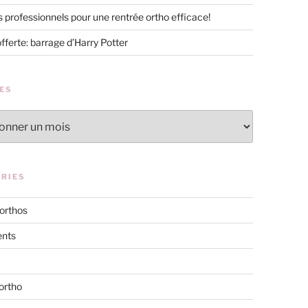
s professionnels pour une rentrée ortho efficace!
offerte: barrage d’Harry Potter
ES
RIES
 orthos
nts
ortho