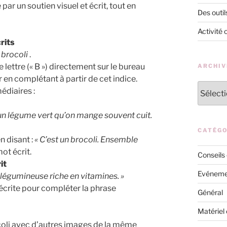
 par un soutien visuel et écrit, tout en
Des outil
Activité 
rits
n
brocoli
.
e lettre (« B ») directement sur le bureau
ARCHIV
r en complétant à partir de cet indice.
Archives
édiaires :
 un légume vert qu’on mange souvent cuit.
CATÉGO
en disant :
« C’est un brocoli. Ensemble
ot écrit.
Conseils
it
Evéneme
e légumineuse riche en vitamines. »
à écrite pour compléter la phrase
Général
Matériel 
coli avec d’autres images de la même