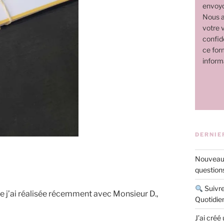
envoyo
Nous a
votre v
confide
ce for
inform
DERNIE
Nouveau 
questions
Suivre
e j’ai réalisée récemment avec Monsieur D.,
Quotidie
J’ai créé