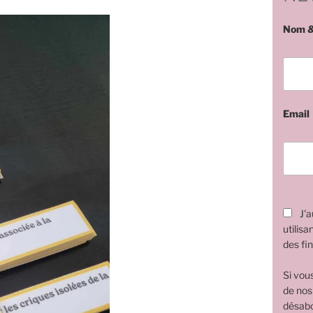
Nom &
Email
J'a
utilisa
des fin
Si vou
de nos
désabo