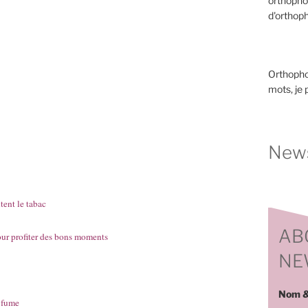
orthopho
d'orthoph
Orthopho
mots, je
News
tent le tabac
AB
pour profiter des bons moments
NE
Nom &
e fume