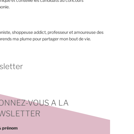
nique et conseille les candidats au concours
onie.
niste, shoppeuse addict, professeur et amoureuse des
 prends ma plume pour partager mon bout de vie.
letter
ONNEZ-VOUS A LA
WSLETTER
 prénom