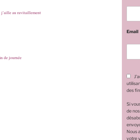
 j’aille au ravitaillement
Email
fin de journée
J'a
utilisa
des fin
Si vou
de nos
désabo
envoyo
Nous a
votre v