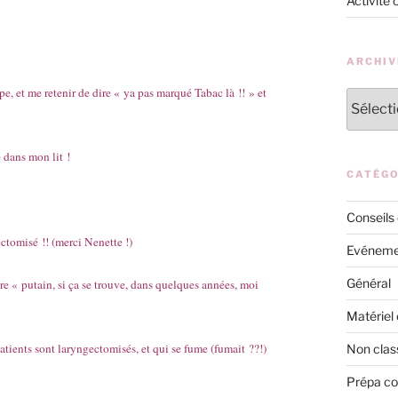
Activité 
ARCHIV
pe, et me retenir de dire « ya pas marqué Tabac là !! » et
Archives
 dans mon lit !
CATÉGO
Conseils
ctomisé !! (merci Nenette !)
Evéneme
Général
e « putain, si ça se trouve, dans quelques années, moi
Matériel 
atients sont laryngectomisés, et qui se fume (fumait ??!)
Non clas
Prépa c