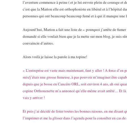
l’aventure commence à peine ( et je lui envoie plein de courage et des
c’est que la Marion elle est orthophoniste en libéral et à l’hôpital d
personnes qui ont beaucoup beaucoup fumé et à qui il manque une la
Aujourd’hui, Marion a fait une liste de « pourquoi j’arrête de fumer 
demandé si elle voulait bien que je la mette sur mon blog, je suis sûr
convaincre d’autres.
Alors voilà je laisse la parole à ma topine!
« L’entreprise est vaste mais maintenant, faut y aller ! A force d’en 
suis/j’étais une grosse fumeuse, à pas pouvoir m’imaginer être capab
depuis que je bosse en Cancéro ORL, soit environ 4 ans, ah oui quand
copine Orthonenette m’a annoncé qu’elle-même avait arrêté… Et là j’av
vais y arriver !
Et puis j’ai décidé de lister toutes les bonnes raisons, en me disant q
l’imprimer et me la glisser dans l’agenda pour la consulter en cas de