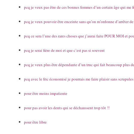
pcq je veux pas être de ces bonnes femmes d’un certain âge qui me fo
pcq je veux pouvoir être enceinte sans qu’on m’ordonne d’arrêter de
pcq ce sera l’une des rares choses que j’aurai faite POUR MOI et po
pcq je serai fière de moi et que c’est pas si souvent
pcq je veux plus être dépendante d’un truc qui fait beaucoup plus de
pcq avec le fric économisé je pourrais me faire plaisir sans scrupule
pour être moins impatiente
pour pas avoir les dents qui se déchaussent trop tôt !!
pour être libre