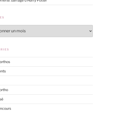
offerte: barrage d’Harry Potter
ES
RIES
 orthos
nts
ortho
sé
oncours