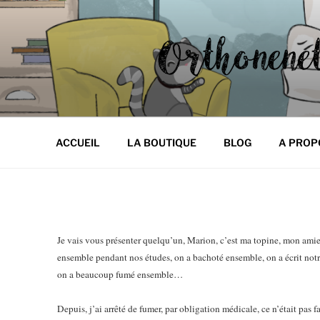
Aller
au
contenu
principal
ORTHONE
Les p'tits carnets d'Orthonene
ACCUEIL
LA BOUTIQUE
BLOG
A PROP
Je vais vous présenter quelqu’un, Marion, c’est ma topine, mon amie
ensemble pendant nos études, on a bachoté ensemble, on a écrit notr
on a beaucoup fumé ensemble…
Depuis, j’ai arrêté de fumer, par obligation médicale, ce n’était pas f