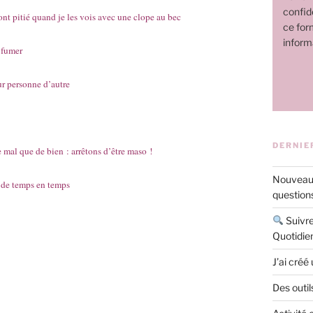
confide
nt pitié quand je les vois avec une clope au bec
ce for
inform
 fumer
ur personne d’autre
DERNIE
 mal que de bien : arrêtons d’être maso !
Nouveau 
s de temps en temps
questions
Suivre
Quotidie
J’ai créé
Des outil