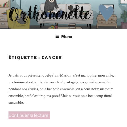
Aller
au
contenu
principal
ORTHONENETTE
Les p'tits carnets d'Orthonenette
Menu
ÉTIQUETTE :
CANCER
Je vais vous présenter quelqu’un, Marion, c’est ma topine, mon amie,
ma binôme d’orthophonie, on a tout partagé, on a galéré ensemble
pendant nos études, on a bachoté ensemble, on a écrit notre mémoire
ensemble, bref c’est trop ma pote! Mais surtout on a beaucoup fumé
ensemble…
de
Continuer la lecture
« La