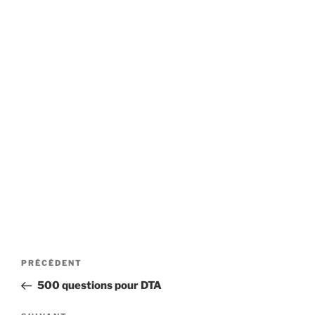
Navigation
Article
PRÉCÉDENT
de
précédent
500 questions pour DTA
l’article