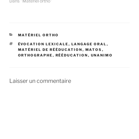
Dans "Matériel ortho"
CATÉGORIES
MATÉRIEL ORTHO
ÉTIQUETTES
ÉVOCATION LEXICALE
,
LANGAGE ORAL
,
MATÉRIEL DE RÉÉDUCATION
,
MATOS
,
ORTHOGRAPHE
,
RÉÉDUCATION
,
UNANIMO
Laisser un commentaire