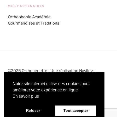
MES PARTENAIRES
Orthophonie Académie
Gourmandises et Traditions
©2025 Orthonenette - Une réalisation
Navilog
-
Mentions légales
-
CGV
-
Politique de confidentialité
Notre site internet utilise des cookies pour
améliorer votre expérience en ligne
En savoir plus
Instagram
Facebook
Twitter
RSS
Refuser
Tout accepter