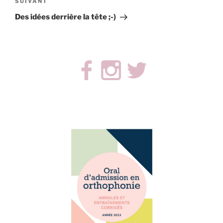
Article
SUIVANT
suivant
Des idées derrière la tête ;-)