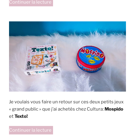
de
Continuer la lecture
« Les
P’tits
cahiers
pour
cogiter »
Je voulais vous faire un retour sur ces deux petits jeux
« grand public » que j’ai achetés chez Cultura:
Mospido
et
Texto!
de
Continuer la lecture