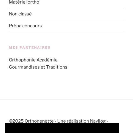
Matériel ortho
Non classé
Prépa concours
MES PARTENAIRES
Orthophonie Académie
Gourmandises et Traditions
©2025 Orthonenette - Une réalisation
Navilog
-
Mentions légales
-
CGV
-
Politique de confidentialité