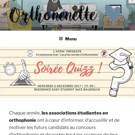
Aller
au
contenu
principal
ORTHONENETTE
Les p'tits carnets d'Orthonenette
Menu
Chaque année,
les associations étudiantes en
orthophonie
ont à cœur d’informer, d’accueillir et de
motiver les futurs candidats au concours
d’orthophonie et de porter haut les couleurs de leur