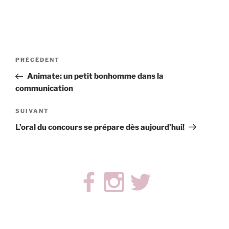
Navigation
Article
PRÉCÉDENT
de
précédent
Animate: un petit bonhomme dans la
l’article
communication
Article
SUIVANT
suivant
L’oral du concours se prépare dès aujourd’hui!