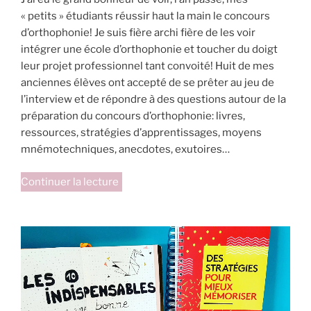
« petits » étudiants réussir haut la main le concours
d’orthophonie! Je suis fière archi fière de les voir
intégrer une école d’orthophonie et toucher du doigt
leur projet professionnel tant convoité! Huit de mes
anciennes élèves ont accepté de se prêter au jeu de
l’interview et de répondre à des questions autour de la
préparation du concours d’orthophonie: livres,
ressources, stratégies d’apprentissages, moyens
mnémotechniques, anecdotes, exutoires…
de
Continuer la lecture
« Quels
ouvrages
choisir
pour
bien
démarrer
sa