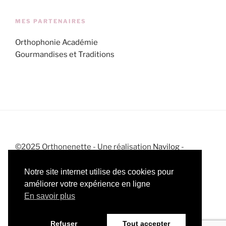
MES PARTENAIRES
Orthophonie Académie
Gourmandises et Traditions
©2025 Orthonenette - Une réalisation
Navilog
-
Mentions légales
-
CGV
-
Politique de confidentialité
Notre site internet utilise des cookies pour
améliorer votre expérience en ligne
En savoir plus
Instagram
Facebook
Twitter
RSS
Refuser
Tout accepter