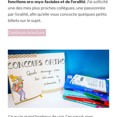
fonctions oro-myo-faciales et de l’oralité
. J’ai sollicité
une des mes plus proches collègues, une passionnée
par l’oralité, afin qu’elle vous concocte quelques petits
billets sur le sujet.
de
Continuer la lecture
« Miam’Bouche
:
la
petite
nouveauté
pour
l’oralité »
J’ai eu le grand bonheur de voir, l’an passé, mes