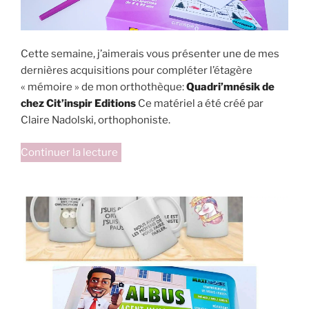
Cette semaine, j’aimerais vous présenter une de mes
dernières acquisitions pour compléter l’étagère
« mémoire » de mon orthothèque:
Quadri’mnésik de
chez Cit’inspir Editions
Ce matériel a été créé par
Claire Nadolski, orthophoniste.
de
Continuer la lecture
« Quadri’mnésik:
jeu
de
mémoire
visuo-
spatiale »