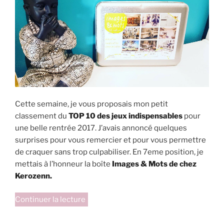
Cit’inspir »
Cette semaine, je vous proposais mon petit
classement du
TOP 10 des jeux indispensables
pour
une belle rentrée 2017. J’avais annoncé quelques
surprises pour vous remercier et pour vous permettre
de craquer sans trop culpabiliser. En 7eme position, je
mettais à l’honneur la boîte
Images & Mots de chez
Kerozenn.
de
Continuer la lecture
« Surprise:
une