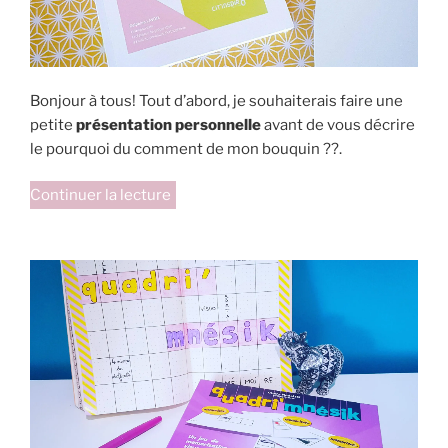
Bonjour à tous! Tout d’abord, je souhaiterais faire une
petite
présentation personnelle
avant de vous décrire
le pourquoi du comment de mon bouquin ??.
de
Continuer la lecture
« Laissez-
moi
vous
présenter
mon
livre
dédié
au
concours
Orthophonie »