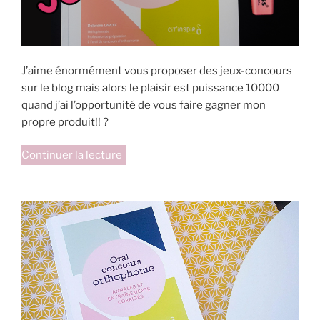
J’aime énormément vous proposer des jeux-concours
sur le blog mais alors le plaisir est puissance 10000
quand j’ai l’opportunité de vous faire gagner mon
propre produit!! ?
de
Continuer la lecture
« Livre
Oral
concours
ortho
à
gagner! »