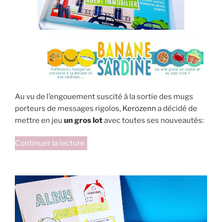
Au vu de l’engouement suscité à la sortie des mugs
porteurs de messages rigolos,
Kerozenn
a décidé de
mettre en jeu
un gros lot
avec toutes ses nouveautés:
de
Continuer la lecture
« Un
gros
lot
Kerozenn
à
gagner! »