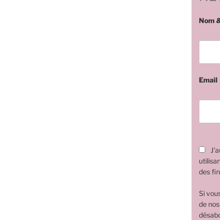
Nom &
Email
J'a
utilisa
des fin
Si vou
de nos
désabo