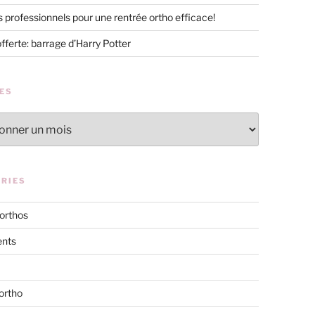
s professionnels pour une rentrée ortho efficace!
offerte: barrage d’Harry Potter
ES
RIES
 orthos
nts
ortho