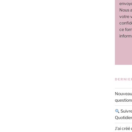
envoyo
Nous a
votre v
confide
ce for
inform
DERNIE
Nouveau 
questions
Suivre
Quotidie
J’ai créé