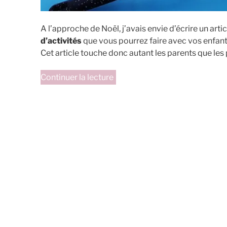
A l’approche de Noël, j’avais envie d’écrire un arti
d’activités
que vous pourrez faire avec vos enfants/
Cet article touche donc autant les parents que les
de
Continuer la lecture
« Article
oralité:
TIC
TAC
TIC
TAC
C’est
bientôt
Noël! »