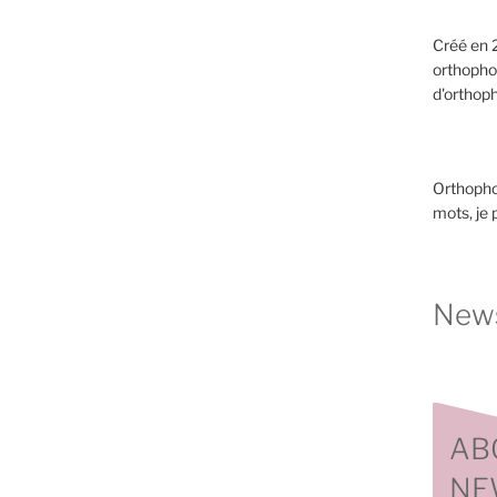
Créé en 2
orthopho
d'orthoph
Orthopho
mots, je
News
AB
NE