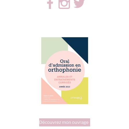
fixes
idées
flex’
! »
Découvrez mon ouvrage