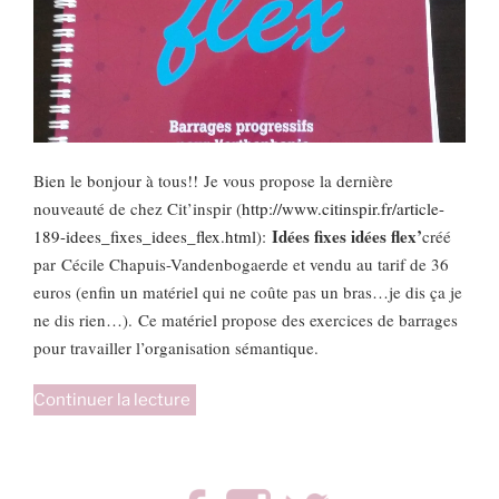
Bien le bonjour à tous!!
Je vous propose la dernière
nouveauté de chez Cit’inspir (
http://www.citinspir.fr/article-
Idées fixes idées flex’
189-idees_fixes_idees_flex.html
):
créé
par Cécile Chapuis-Vandenbogaerde et vendu au tarif de 36
euros (enfin un matériel qui ne coûte pas un bras…je dis ça je
ne dis rien…). Ce matériel propose des exercices de barrages
pour travailler l’organisation sémantique.
de
Continuer la lecture
« FLEXONS
avec
Idées