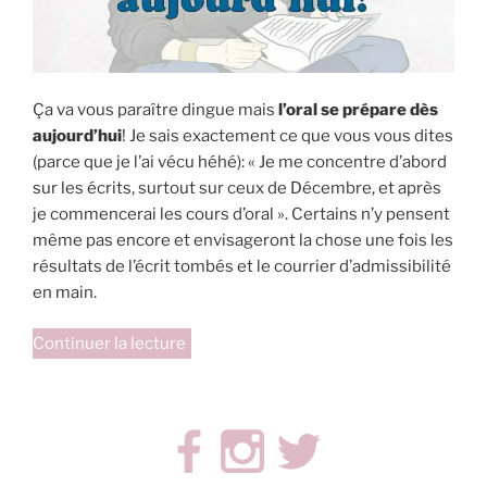
Ça va vous paraître dingue mais
l’oral se prépare dès
aujourd’hui
! Je sais exactement ce que vous vous dites
(parce que je l’ai vécu héhé): « Je me concentre d’abord
sur les écrits, surtout sur ceux de Décembre, et après
je commencerai les cours d’oral ». Certains n’y pensent
même pas encore et envisageront la chose une fois les
résultats de l’écrit tombés et le courrier d’admissibilité
en main.
de
Continuer la lecture
« L’oral
du
concours
se
prépare