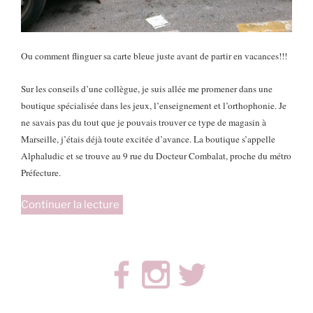
Ou comment flinguer sa carte bleue juste avant de partir en vacances!!!
Sur les conseils d’une collègue, je suis allée me promener dans une
boutique spécialisée dans les jeux, l’enseignement et l’orthophonie. Je
ne savais pas du tout que je pouvais trouver ce type de magasin à
Marseille, j’étais déjà toute excitée d’avance. La boutique s’appelle
Alphaludic et se trouve au 9 rue du Docteur Combalat, proche du métro
Préfecture.
de
Continuer la lecture
« Le
paradis
des
orthos
dans
la