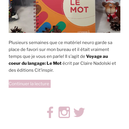
Plusieurs semaines que ce matériel neuro garde sa
place de favori sur mon bureau et il était vraiment
temps que je vous en parle! Il s’agit de
Voyage au
coeur du langage: Le Mot
écrit par Claire Nadolski et
des éditions Cit’inspir.
de
Continuer la lecture
« Voyage
au
cœur
du
langage:
LE