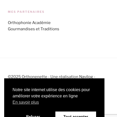
MES PARTENAIRES
Orthophonie Académie
Gourmandises et Traditions
©2025 Orthonenette - Une réalisation
Navilog
-
Mentions légales
-
CGV
-
Politique de confidentialité
Notre site internet utilise des cookies pour
améliorer votre expérience en ligne
En savoir plus
Instagram
Facebook
Twitter
RSS
Refuser
Tout accepter