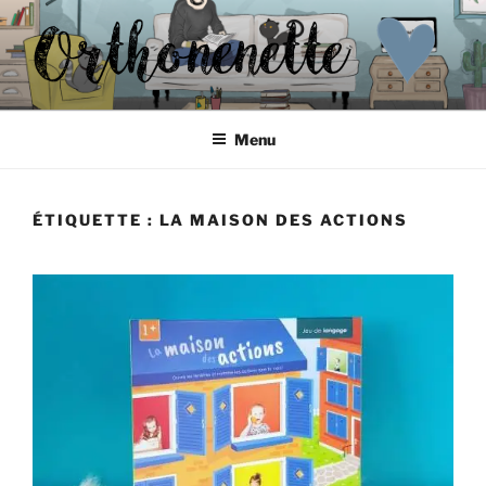
Aller
au
contenu
principal
ORTHONENETTE
Les p'tits carnets d'Orthonenette
Menu
ÉTIQUETTE :
LA MAISON DES ACTIONS