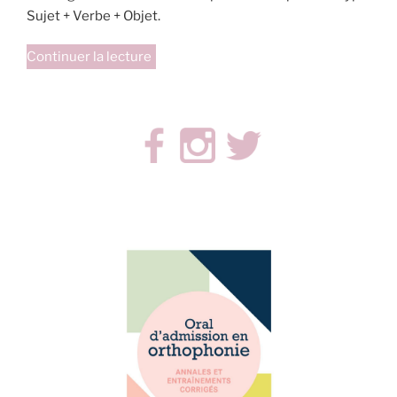
Sujet + Verbe + Objet.
de
Continuer la lecture
« La
maison
des
actions
Placote »