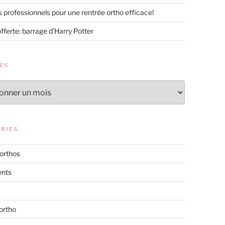
s professionnels pour une rentrée ortho efficace!
offerte: barrage d’Harry Potter
ES
RIES
 orthos
nts
ortho