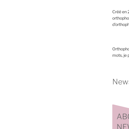
Créé en 2
orthopho
d'orthoph
Orthopho
mots, je
News
AB
NE