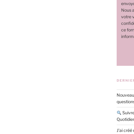
envoyo
Nous a
votre v
confide
ce for
inform
DERNIE
Nouveau 
questions
Suivre
Quotidie
J’ai créé