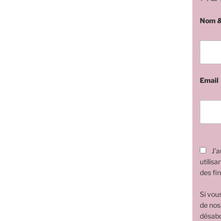
Nom &
Email
J'a
utilisa
des fin
Si vou
de nos
désabo