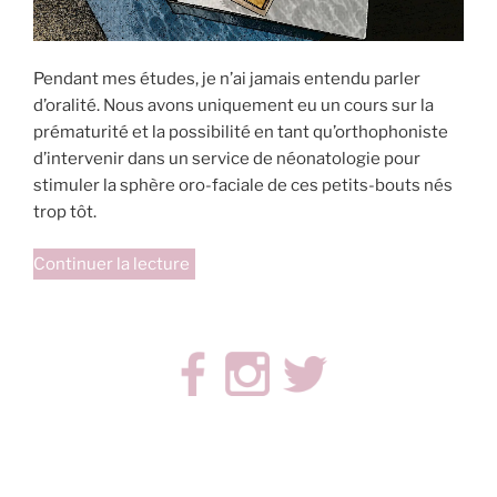
Pendant mes études, je n’ai jamais entendu parler
d’oralité. Nous avons uniquement eu un cours sur la
prématurité et la possibilité en tant qu’orthophoniste
d’intervenir dans un service de néonatologie pour
stimuler la sphère oro-faciale de ces petits-bouts nés
trop tôt.
de
Continuer la lecture
« Retour
sur
mes
formations
en
oralité »