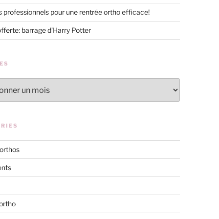
s professionnels pour une rentrée ortho efficace!
offerte: barrage d’Harry Potter
ES
RIES
 orthos
nts
ortho