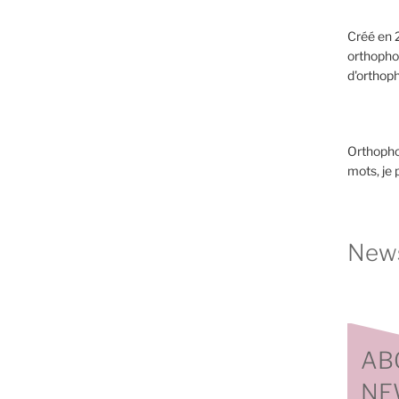
Créé en 2
orthopho
d'orthoph
Orthopho
mots, je
News
AB
NE