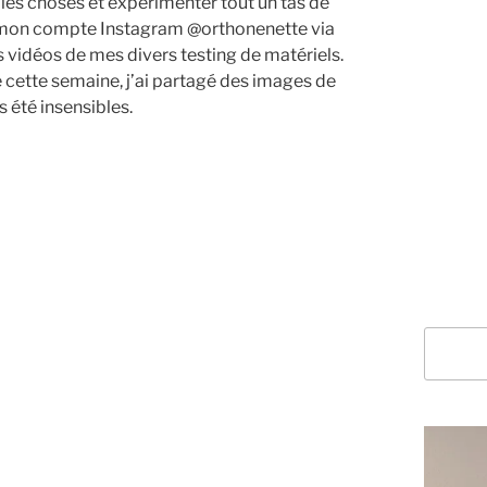
les choses et expérimenter tout un tas de
 de mon compte Instagram @orthonenette via
 vidéos de mes divers testing de matériels.
te cette semaine, j’ai partagé des images de
s été insensibles.
Recherc