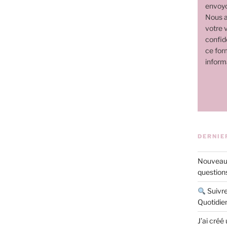
envoyo
Nous a
votre v
confide
ce for
inform
DERNIE
Nouveau 
questions
Suivre
Quotidie
J’ai créé