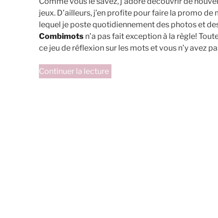
Comme vous le savez, j’adore découvrir de nouvel
jeux. D’ailleurs, j’en profite pour faire la promo
lequel je poste quotidiennement des photos et des
Combimots
n’a pas fait exception à la règle! Tou
ce jeu de réflexion sur les mots et vous n’y avez pa
de
Continuer la lecture
« Combimots
de
chez
Savoir-
jouer.com »