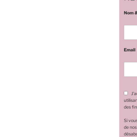
Nom &
Email
J'a
utilisa
des fin
Si vou
de nos
désabo