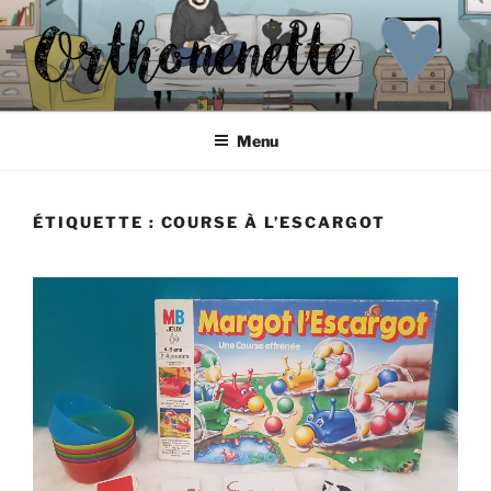
Aller
au
contenu
principal
ORTHONENETTE
Les p'tits carnets d'Orthonenette
Menu
ÉTIQUETTE :
COURSE À L’ESCARGOT