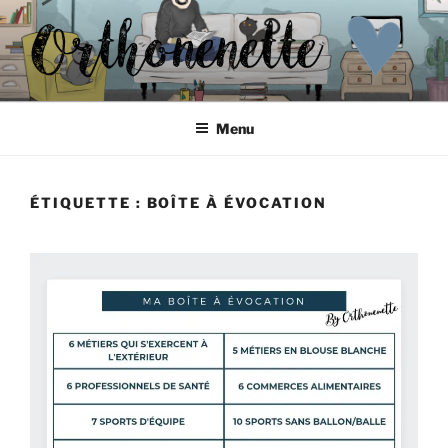
Aller
au
contenu
principal
ORTHONENETTE
Les p'tits carnets d'Orthonenette
Menu
ÉTIQUETTE :
BOÎTE À ÉVOCATION