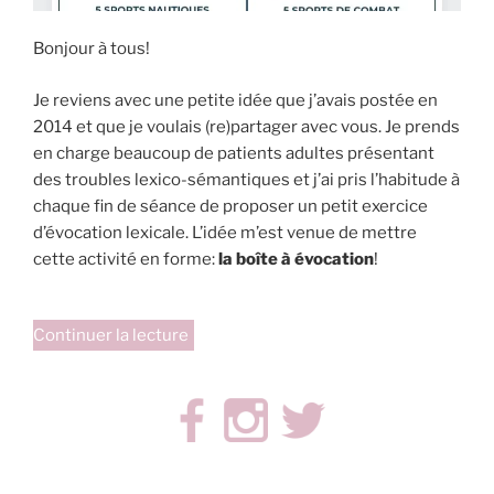
Bonjour à tous!
Je reviens avec une petite idée que j’avais postée en
2014 et que je voulais (re)partager avec vous. Je prends
en charge beaucoup de patients adultes présentant
des troubles lexico-sémantiques et j’ai pris l’habitude à
chaque fin de séance de proposer un petit exercice
d’évocation lexicale. L’idée m’est venue de mettre
cette activité en forme:
la boîte à évocation
!
de
Continuer la lecture
« Ma
boîte
à
évocation
(le
retour!) »