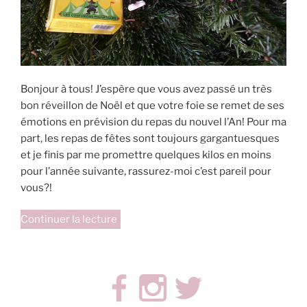
Bonjour à tous! J’espère que vous avez passé un très
bon réveillon de Noël et que votre foie se remet de ses
émotions en prévision du repas du nouvel l’An! Pour ma
part, les repas de fêtes sont toujours gargantuesques
et je finis par me promettre quelques kilos en moins
pour l’année suivante, rassurez-moi c’est pareil pour
vous?!
de
Continuer la lecture
« Grand
jeu-
concours
TAM
TAM