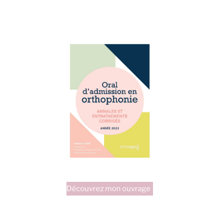
Abludis »
Découvrez mon ouvrage