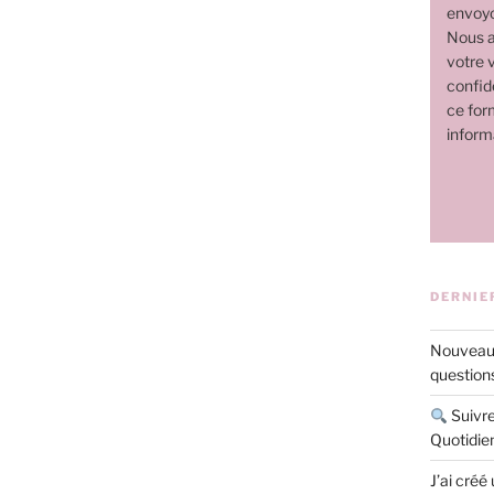
envoyo
Nous a
votre v
confide
ce for
inform
DERNIE
Nouveau 
questions
Suivre
Quotidie
J’ai créé