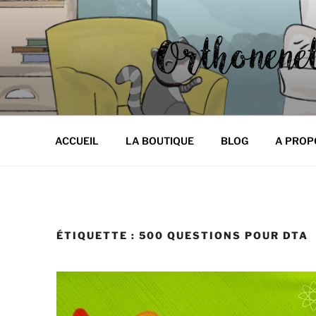
Aller
au
contenu
principal
ORTHONE
Les p'tits carnets d'Orthonene
ACCUEIL
LA BOUTIQUE
BLOG
A PROP
ÉTIQUETTE :
500 QUESTIONS POUR DTA