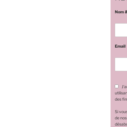
Nom &
Email
J'a
utilisa
des fin
Si vou
de nos
désabo