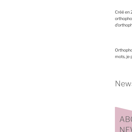
Créé en 2
orthopho
d'orthoph
Orthopho
mots, je
News
AB
NE