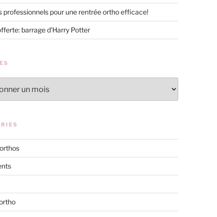
s professionnels pour une rentrée ortho efficace!
offerte: barrage d’Harry Potter
ES
RIES
 orthos
nts
ortho